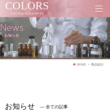
COLORS
Good things for beautiful life
News
お知らせ
HOME
商品紹介
お知らせ
― 全ての記事