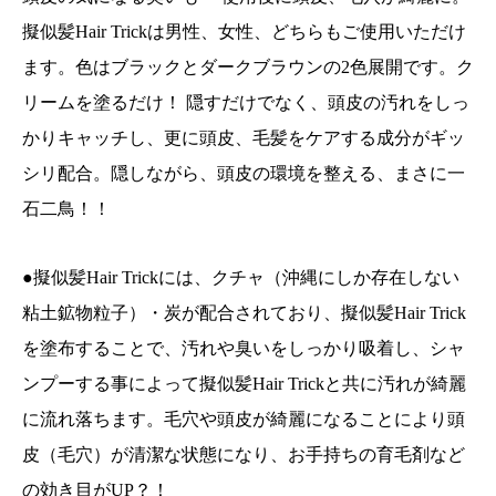
擬似髪Hair Trickは男性、女性、どちらもご使用いただけ
ます。色はブラックとダークブラウンの2色展開です。ク
リームを塗るだけ！ 隠すだけでなく、頭皮の汚れをしっ
かりキャッチし、更に頭皮、毛髪をケアする成分がギッ
シリ配合。隠しながら、頭皮の環境を整える、まさに一
石二鳥！！
●擬似髪Hair Trickには、クチャ（沖縄にしか存在しない
粘土鉱物粒子）・炭が配合されており、擬似髪Hair Trick
を塗布することで、汚れや臭いをしっかり吸着し、シャ
ンプーする事によって擬似髪Hair Trickと共に汚れが綺麗
に流れ落ちます。毛穴や頭皮が綺麗になることにより頭
皮（毛穴）が清潔な状態になり、お手持ちの育毛剤など
の効き目がUP？！