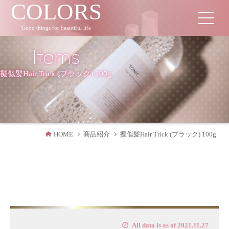
COLORS
Good things for beautiful life
Items
擬似髪Hair Trick (ブラック) 100g
HOME
商品紹介
擬似髪Hair Trick (ブラック) 100g
All data is as of 2021.11.27