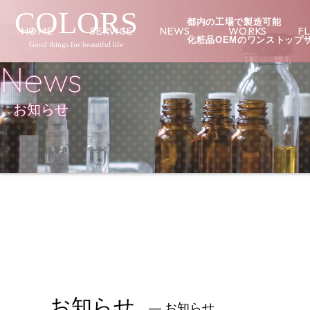
COLORS
都内の工場で製造可能
HOME
SERVICE
NEWS
WORKS
F
化粧品OEMのワンストップ
Good things for beautiful life
News
お知らせ
お知らせ
― お知らせ